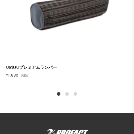
UMOUプレミアムランバー
¥
11,880
（税込）
1
2
4